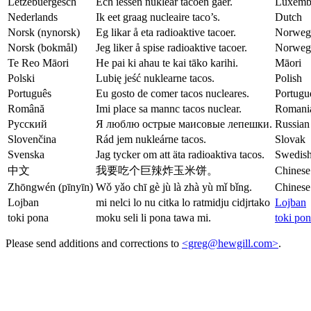
Lëtzebuergesch
Ech iessen nuklear tacoen gaer.
Luxemb
Nederlands
Ik eet graag nucleaire taco’s.
Dutch
Norsk (nynorsk)
Eg likar å eta radioaktive tacoer.
Norwegi
Norsk (bokmål)
Jeg liker å spise radioaktive tacoer.
Norwegi
Te Reo Māori
He pai ki ahau te kai tāko karihi.
Māori
Polski
Lubię jeść nuklearne tacos.
Polish
Português
Eu gosto de comer tacos nucleares.
Portugu
Română
Imi place sa mannc tacos nuclear.
Romani
Русский
Я люблю острые маисовые лепешки.
Russian
Slovenčina
Rád jem nukleárne tacos.
Slovak
Svenska
Jag tycker om att äta radioaktiva tacos.
Swedis
中文
我要吃个巨辣炸玉米饼。
Chinese
Zhōngwén (pīnyīn)
Wǒ yǎo chī gè jù là zhà yù mǐ bǐng.
Chinese
Lojban
mi nelci lo nu citka lo ratmidju cidjrtako
Lojban
toki pona
moku seli li pona tawa mi.
toki po
Please send additions and corrections to
<greg@hewgill.com>
.