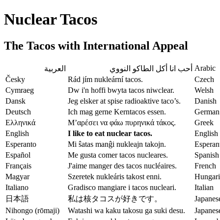
Nuclear Tacos
The Tacos with International Appeal
Arabic
أحب انا أكل الطاكو النووي
العربية
Česky
Rád jím nukleární tacos.
Czech
Cymraeg
Dw i'n hoffi bwyta tacos niwclear.
Welsh
Dansk
Jeg elsker at spise radioaktive taco’s.
Danish
Deutsch
Ich mag gerne Kerntacos essen.
German
Ελληνικά
Μ’αρέσει να φάω πυρηνικά τάκος.
Greek
English
I like to eat nuclear tacos.
English
Esperanto
Mi ŝatas manĝi nukleajn takojn.
Esperan
Español
Me gusta comer tacos nucleares.
Spanish
Français
J'aime manger des tacos nucléaires.
French
Magyar
Szeretek nukleáris takost enni.
Hungar
Italiano
Gradisco mangiare i tacos nucleari.
Italian
日本語
私は核タコスが好きです。
Japanes
Nihongo (rōmaji)
Watashi wa kaku takosu ga suki desu.
Japanese